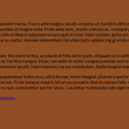
lputate massa. Fusce ante magna, iaculis ut purus ut, facilisis ultr
asellus et magna nulla. Proin ante nunc, mollis a lectus ac, volutp
e nibh ut libero vulputate ornare quis in risus. Nam sodales justo orc
gue eu metus. Aenean elementum nisi vitae justo adipiscing gravida
nc tincidunt lectus, ac placerat felis dui in justo. Aliquam orci velit,
lis ac facilisis tempor. Nunc non enim in dolor congue pulvinar sed s
ementum iaculis. Nam lobortis cursus vestibulum. Nulla feugiat maur
uspendisse tellus eros, ultricies nec lorem feugiat, pharetra auct
san est. Proin tempus mauris id cursus posuere. Sed et rutrum felis
os non, consectetur auctor lacus. Curabitur malesuada odio eget el
women
.