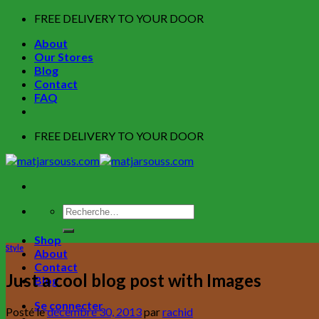
Skip
FREE DELIVERY TO YOUR DOOR
to
About
content
Our Stores
Blog
Contact
FAQ
FREE DELIVERY TO YOUR DOOR
Recherche
pour :
Shop
Style
About
Contact
Just a cool blog post with Images
Blog
Se connecter
Posté le
décembre 30, 2013
par
rachid