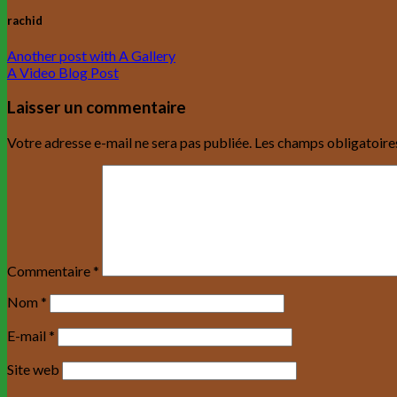
rachid
Another post with A Gallery
A Video Blog Post
Laisser un commentaire
Votre adresse e-mail ne sera pas publiée.
Les champs obligatoire
Commentaire
*
Nom
*
E-mail
*
Site web