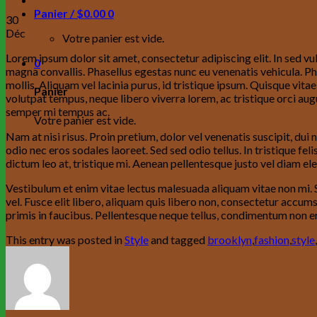
Panier /
$
0.00
0
30
Déc
Votre panier est vide.
Lorem ipsum dolor sit amet, consectetur adipiscing elit. In sed vu
0
magna convallis. Phasellus egestas nunc eu venenatis vehicula. Ph
mollis. Aliquam vel lacinia purus, id tristique ipsum. Quisque vita
Panier
volutpat tempus, neque libero viverra lorem, ac tristique orci au
semper mi tempus ac.
Votre panier est vide.
Nam at nisi risus. Proin pretium, dolor vel venenatis suscipit, dui nu
odio nec eros sodales laoreet. Sed sed odio tellus. In tristique fe
dictum leo at, tristique mi. Aenean pellentesque justo vel diam el
Vestibulum et enim vitae lectus malesuada aliquam vitae non mi. S
vel. Fusce elit libero, aliquam quis libero non, consectetur accum
primis in faucibus. Pellentesque neque tellus, condimentum non er
This entry was posted in
Style
and tagged
brooklyn
,
fashion
,
style
,