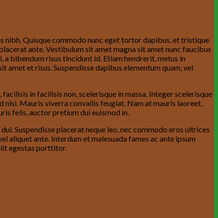
ices nibh. Quisque commodo nunc eget tortor dapibus, et tristique
at placerat ante. Vestibulum sit amet magna sit amet nunc faucibus
i, a bibendum risus tincidunt id. Etiam hendrerit, metus in
 sit amet et risus. Suspendisse dapibus elementum quam, vel
 facilisis in facilisis non, scelerisque in massa. Integer scelerisque
ed nisi. Mauris viverra convallis feugiat. Nam at mauris laoreet,
is felis, auctor pretium dui euismod in.
or dui. Suspendisse placerat neque leo, nec commodo eros ultrices
, vel aliquet ante. Interdum et malesuada fames ac ante ipsum
it egestas porttitor.