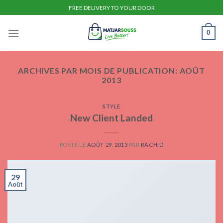
Skip
FREE DELIVERY TO YOUR DOOR
to
content
0
ARCHIVES PAR MOIS DE PUBLICATION:
AOÛT
2013
STYLE
New Client Landed
POSTÉ LE
AOÛT 29, 2013
PAR
RACHID
29
Août