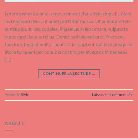
Lorem ipsum dolor sit amet, consectetur adipiscing elit. Nam
sed eleifend risus, sit amet porttitor massa. Ut vulputate felis
at mauris ultrices sodales. Phasellus in leo ornare, vulputate
purus eget, iaculis tellus. Donec sed laoreet orci. Praesent
faucibus feugiat velit a iaculis. Class aptent taciti sociosqu ad
litora torquent per conubia nostra, per inceptos himenaeos.
[…]
CONTINUER LA LECTURE
→
Posted in
Style
Laissez un commentaire
ABOUT