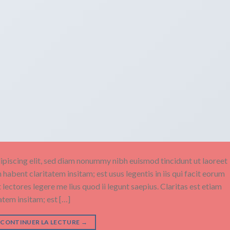
ipiscing elit, sed diam nonummy nibh euismod tincidunt ut laoreet
abent claritatem insitam; est usus legentis in iis qui facit eorum
ectores legere me lius quod ii legunt saepius. Claritas est etiam
tem insitam; est […]
CONTINUER LA LECTURE
→