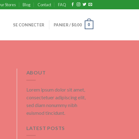
ur Stores
Blog
Contact
FAQ
0
SE CONNECTER
PANIER /
$
0.00
ABOUT
Lorem ipsum dolor sit amet,
consectetuer adipiscing elit,
sed diam nonummy nibh
euismod tincidunt.
LATEST POSTS