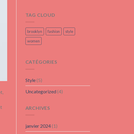
TAG CLOUD
brooklyn
fashion
style
women
CATÉGORIES
Style
(5)
Uncategorized
(4)
t,
ut
ARCHIVES
janvier 2024
(1)