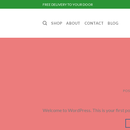
Skip
FREE DELIVERY TO YOUR DOOR
to
content
SHOP
ABOUT
CONTACT
BLOG
POS
Welcome to WordPress. This is your first post.