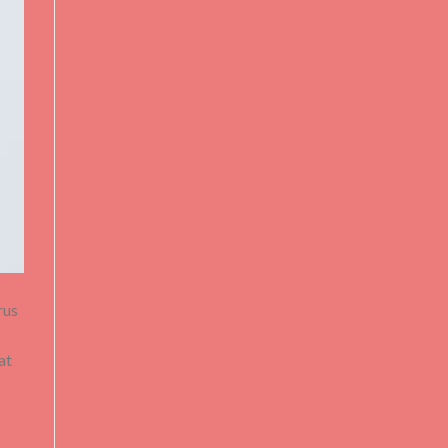
rus
at